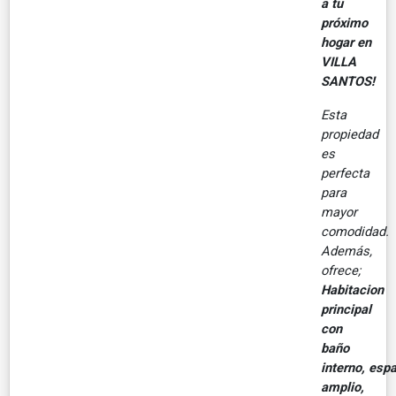
a tu
próximo
hogar en
VILLA
SANTOS!
Esta
propiedad
es
perfecta
para
mayor
comodidad.
Además,
ofrece;
Habitacion
principal
con
baño
interno, esp
amplio,