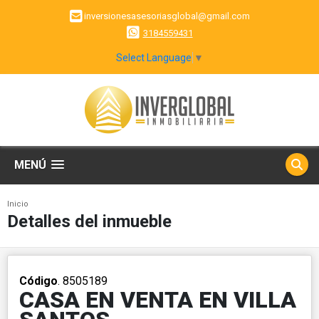
inversionesasesoriasglobal@gmail.com
3184559431
Select Language
▼
MENÚ
Inicio
Detalles del inmueble
Código
. 8505189
CASA EN VENTA EN VILLA