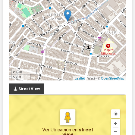
200 m
500 ft
Leaflet
| Wasi - ©
OpenStreetMap
Street View
Ver Ubicación
en
street
view