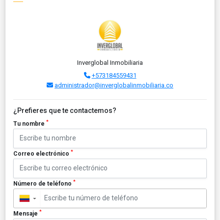
Inverglobal Inmobiliaria
+573184559431
administrador@inverglobalinmobiliaria.co
¿Prefieres que te contactemos?
*
Tu nombre
*
Correo electrónico
*
Número de teléfono
▼
*
Mensaje