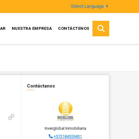
Select Language
▼
AR
NUESTRA EMPRESA
CONTÁCTENOS
Contáctanos
Inverglobal Inmobiliaria
+573184559431