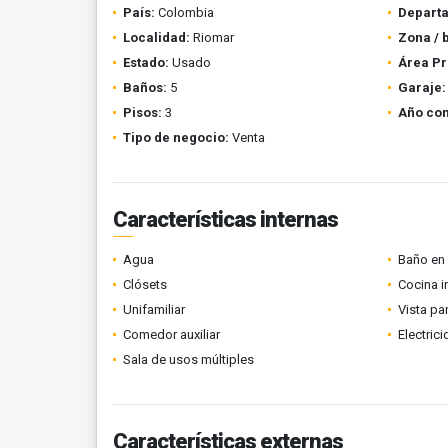
País:
Colombia
Depart
Localidad:
Riomar
Zona / 
Estado:
Usado
Área Pr
Baños:
5
Garaje:
Pisos:
3
Año con
Tipo de negocio:
Venta
Características internas
Agua
Baño en 
Clósets
Cocina i
Unifamiliar
Vista p
Comedor auxiliar
Electric
Sala de usos múltiples
Características externas