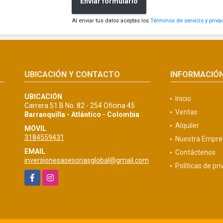
Enviar formulario
Al enviar tus datos aceptas los
Términos de servicio y priva
UBICACIÓN Y CONTACTO
INFORMACIÓ
UBICACIÓN
Inicio
Carrera 51 B No. 82 - 254 Oficina 45
Ventas
Barranquilla - Atlántico - Colombia
Alquiler
MÓVIL
3184559431
Nuestra Empre
EMAIL
Contáctenos
inversionesasesoriasglobal@gmail.com
Políticas de pr
Facebook
Instagram