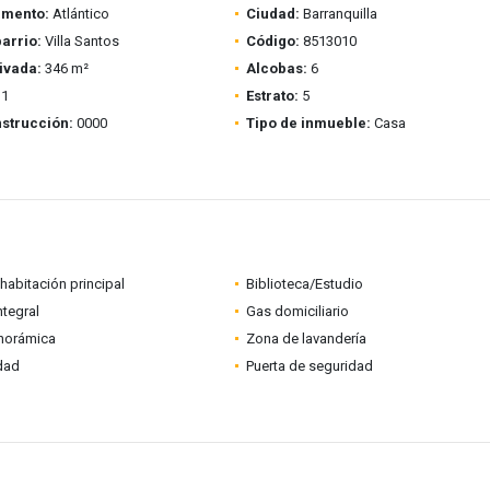
amento:
Atlántico
Ciudad:
Barranquilla
barrio:
Villa Santos
Código:
8513010
ivada:
346 m²
Alcobas:
6
1
Estrato:
5
strucción:
0000
Tipo de inmueble:
Casa
habitación principal
Biblioteca/Estudio
ntegral
Gas domiciliario
anorámica
Zona de lavandería
idad
Puerta de seguridad