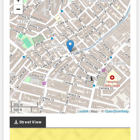
−
200 m
500 ft
Leaflet
| Wasi - ©
OpenStreetMap
Street View