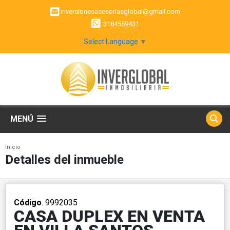
inversionesasesoriasglobal@gmail.com
3184559431
Select Language
▼
MENÚ
Inicio
Detalles del inmueble
Código
. 9992035
CASA DUPLEX EN VENTA