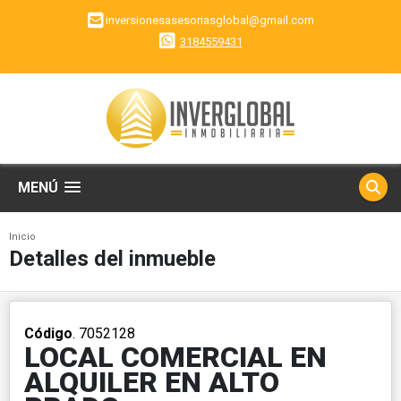
inversionesasesoriasglobal@gmail.com
3184559431
MENÚ
Inicio
Detalles del inmueble
Código
. 7052128
LOCAL COMERCIAL EN
ALQUILER EN ALTO