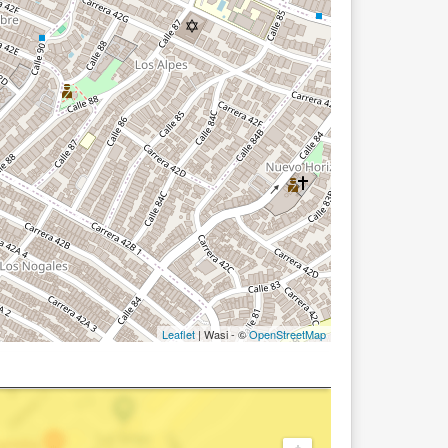
Leaflet
| Wasi - ©
OpenStreetMap