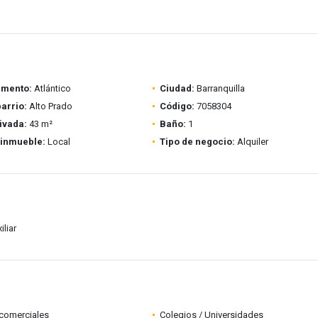
amento:
Atlántico
Ciudad:
Barranquilla
barrio:
Alto Prado
Código:
7058304
ivada:
43 m²
Baño:
1
 inmueble:
Local
Tipo de negocio:
Alquiler
iliar
comerciales
Colegios / Universidades