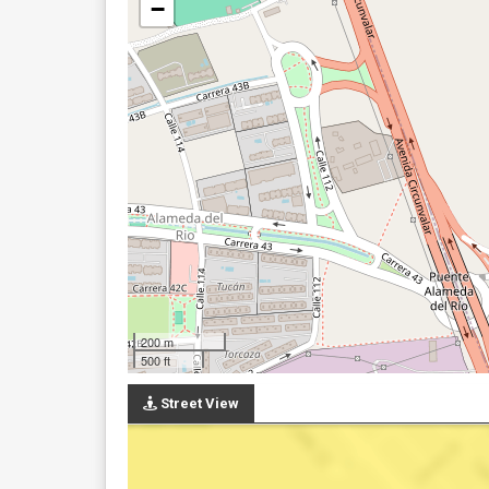
−
200 m
500 ft
Street View