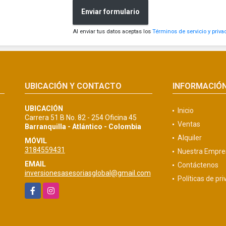
Enviar formulario
Al enviar tus datos aceptas los
Términos de servicio y priva
UBICACIÓN Y CONTACTO
INFORMACIÓ
UBICACIÓN
Inicio
Carrera 51 B No. 82 - 254 Oficina 45
Ventas
Barranquilla - Atlántico - Colombia
Alquiler
MÓVIL
3184559431
Nuestra Empre
EMAIL
Contáctenos
inversionesasesoriasglobal@gmail.com
Políticas de pr
Facebook
Instagram