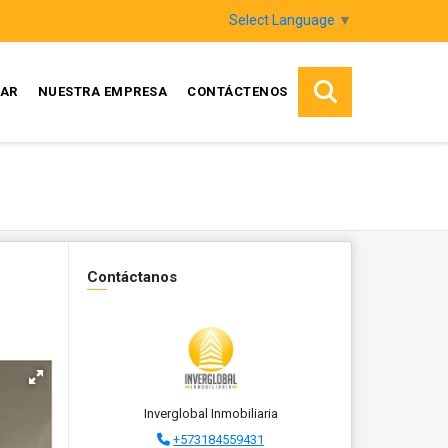
Select Language
▼
AR
NUESTRA EMPRESA
CONTÁCTENOS
Contáctanos
Inverglobal Inmobiliaria
+573184559431