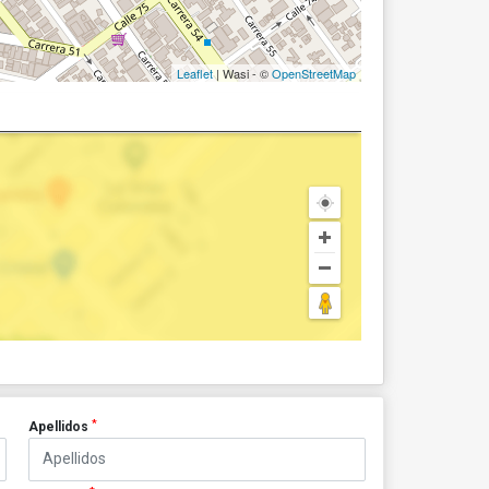
Leaflet
| Wasi - ©
OpenStreetMap
*
Apellidos