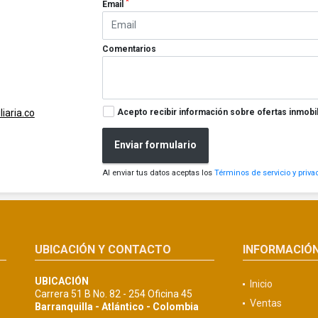
*
Email
Comentarios
Acepto recibir información sobre ofertas inmobil
iaria.co
Enviar formulario
Al enviar tus datos aceptas los
Términos de servicio y priva
UBICACIÓN Y CONTACTO
INFORMACIÓ
UBICACIÓN
Inicio
Carrera 51 B No. 82 - 254 Oficina 45
Ventas
Barranquilla - Atlántico - Colombia