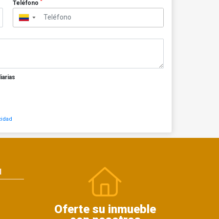
*
Teléfono
▼
iarias
cidad
N
Oferte su inmueble