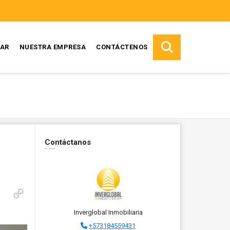
AR
NUESTRA EMPRESA
CONTÁCTENOS
Contáctanos
Inverglobal Inmobiliaria
+573184559431