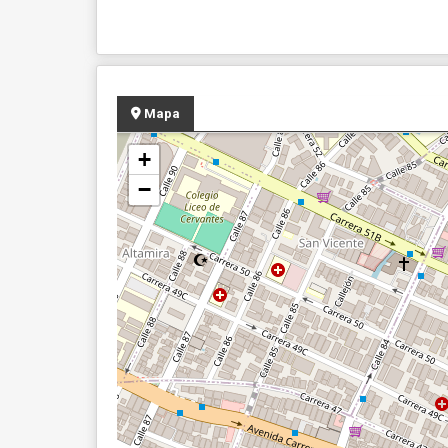
Mapa
+
−