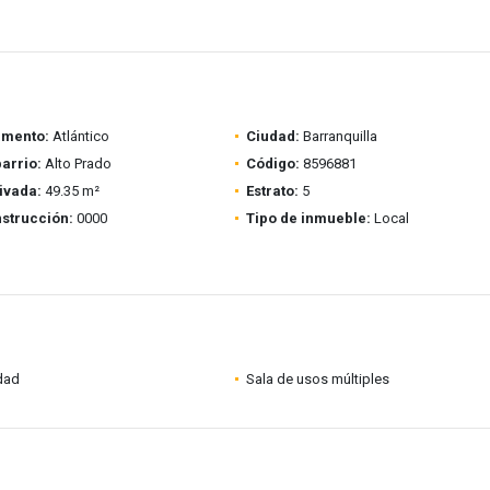
amento:
Atlántico
Ciudad:
Barranquilla
barrio:
Alto Prado
Código:
8596881
ivada:
49.35 m²
Estrato:
5
strucción:
0000
Tipo de inmueble:
Local
idad
Sala de usos múltiples