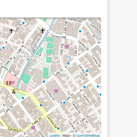
Leaflet
| Wasi - ©
OpenStreetMap