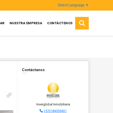
Select Language
▼
AR
NUESTRA EMPRESA
CONTÁCTENOS
Contáctanos
Inverglobal Inmobiliaria
+573184559431