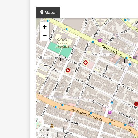
Mapa
+
−
200 m
500 ft