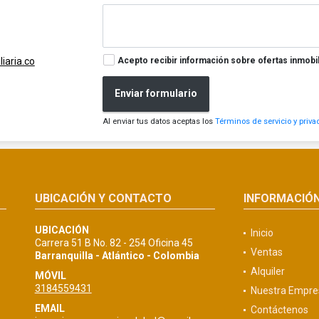
Acepto recibir información sobre ofertas inmobil
iaria.co
Enviar formulario
Al enviar tus datos aceptas los
Términos de servicio y priva
UBICACIÓN Y CONTACTO
INFORMACIÓ
UBICACIÓN
Inicio
Carrera 51 B No. 82 - 254 Oficina 45
Ventas
Barranquilla - Atlántico - Colombia
Alquiler
MÓVIL
3184559431
Nuestra Empre
EMAIL
Contáctenos