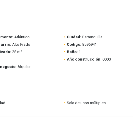
amento:
Atlántico
Ciudad:
Barranquilla
barrio:
Alto Prado
Código:
8596941
ivada:
28 m²
Baño:
1
Año construcción:
0000
 negocio:
Alquiler
idad
Sala de usos múltiples