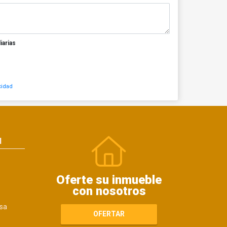
iarias
cidad
N
Oferte su inmueble
con nosotros
sa
OFERTAR