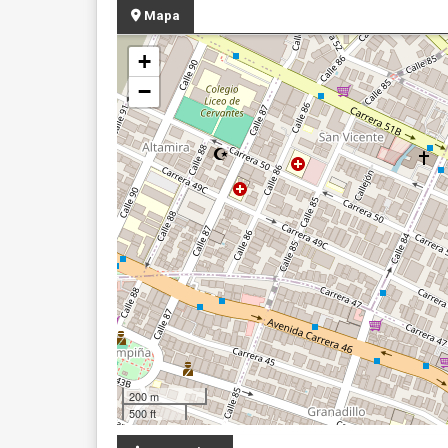
Mapa
+
−
200 m
500 ft