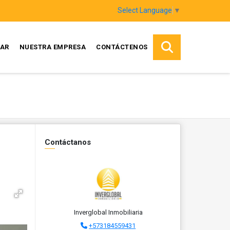
Select Language
▼
AR
NUESTRA EMPRESA
CONTÁCTENOS
Contáctanos
Inverglobal Inmobiliaria
+573184559431