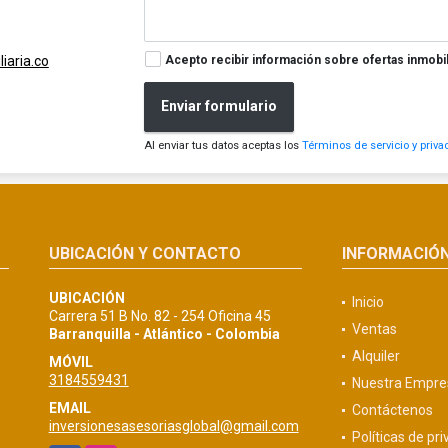
Acepto recibir información sobre ofertas inmobil
iaria.co
Enviar formulario
Al enviar tus datos aceptas los
Términos de servicio y priva
UBICACIÓN Y CONTACTO
INFORMACIÓ
UBICACIÓN
Inicio
Carrera 51 B No. 82 - 254 Oficina 45
Ventas
Barranquilla - Atlántico - Colombia
Alquiler
MÓVIL
3184559431
Nuestra Empre
EMAIL
Contáctenos
inversionesasesoriasglobal@gmail.com
Políticas de pr