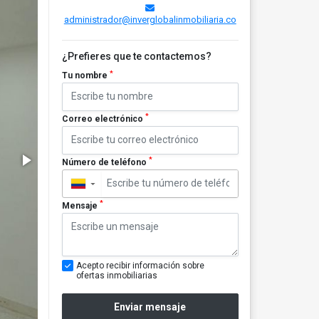
administrador@inverglobalinmobiliaria.co
¿Prefieres que te contactemos?
*
Tu nombre
*
Correo electrónico
*
Número de teléfono
▼
*
Mensaje
Acepto recibir información sobre
ofertas inmobiliarias
Enviar mensaje