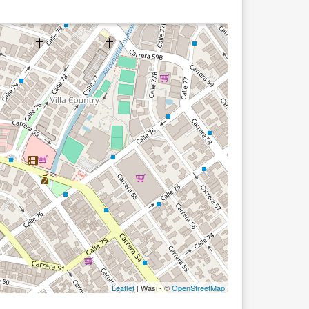
Leaflet
| Wasi - ©
OpenStreetMap