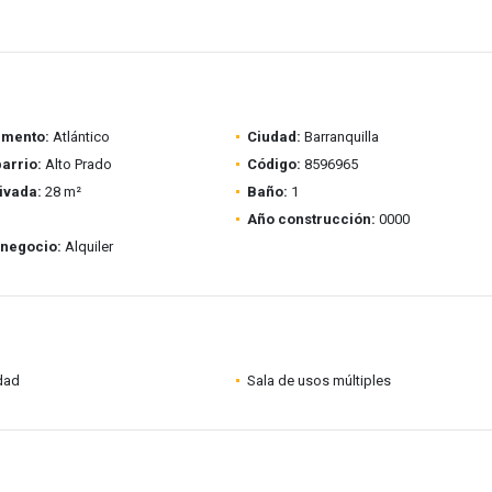
amento:
Atlántico
Ciudad:
Barranquilla
barrio:
Alto Prado
Código:
8596965
ivada:
28 m²
Baño:
1
Año construcción:
0000
 negocio:
Alquiler
idad
Sala de usos múltiples