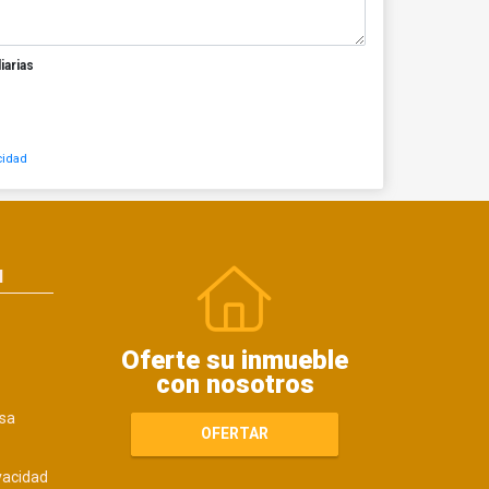
iarias
cidad
N
Oferte su inmueble
con nosotros
sa
OFERTAR
ivacidad