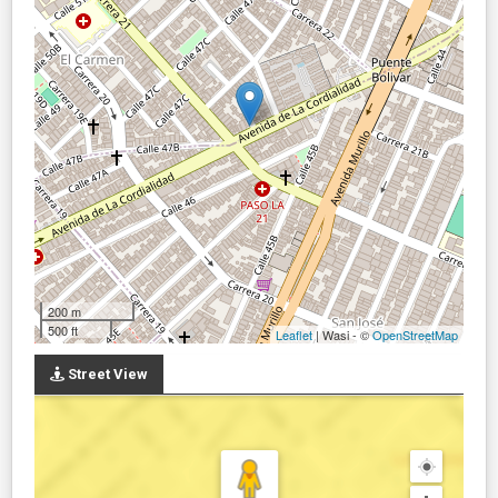
200 m
500 ft
Leaflet
| Wasi - ©
OpenStreetMap
Street View