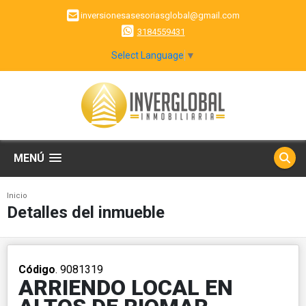
inversionesasesoriasglobal@gmail.com
3184559431
Select Language
▼
MENÚ
Inicio
Detalles del inmueble
Código
. 9081319
ARRIENDO LOCAL EN