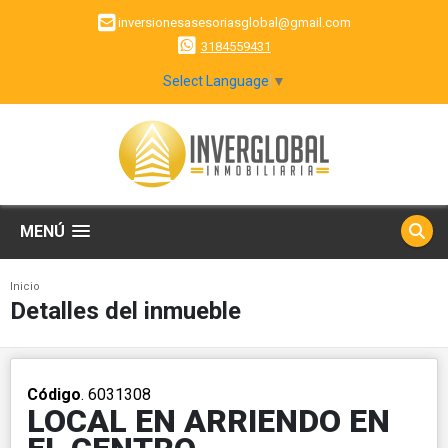
inversionesasesoriasglobal@gmail.com
3184559431
Select Language
▼
MENÚ
Inicio
Detalles del inmueble
Código
. 6031308
LOCAL EN ARRIENDO EN