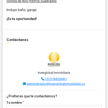
consta de 800 metros cuadrados
Incluye baño, garaje.
¡Es tu oportunidad!
Contáctanos
Inverglobal Inmobiliaria
+573184559431
administrador@inverglobalinmobiliaria.co
¿Prefieres que te contactemos?
*
Tu nombre