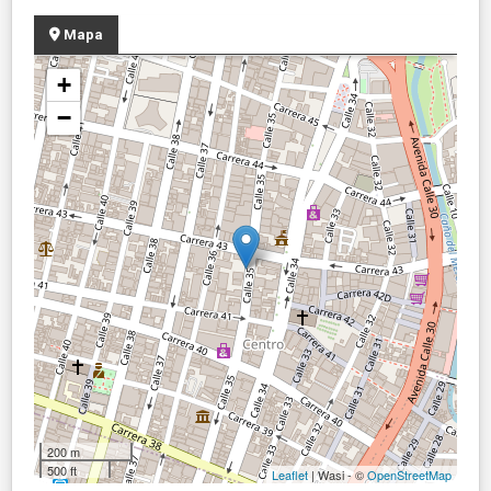
Mapa
+
−
200 m
500 ft
Leaflet
| Wasi - ©
OpenStreetMap