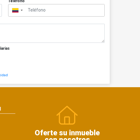
Teléfono
▼
iarias
cidad
N
Oferte su inmueble
con nosotros