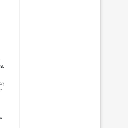
co,
on,
e
ya