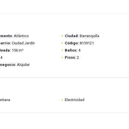
amento:
Atlántico
Ciudad:
Barranquilla
barrio:
Ciudad Jardín
Código:
8159121
ivada:
156 m²
Baños:
4
4
Pisos:
2
 negocio:
Alquiler
entana
Electricidad