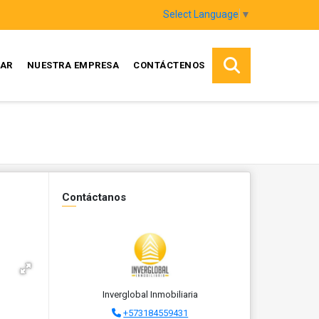
Select Language
▼
AR
NUESTRA EMPRESA
CONTÁCTENOS
Contáctanos
Inverglobal Inmobiliaria
+573184559431