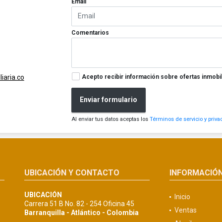
Email
Comentarios
Acepto recibir información sobre ofertas inmobil
iaria.co
Enviar formulario
Al enviar tus datos aceptas los
Términos de servicio y priva
UBICACIÓN Y CONTACTO
INFORMACIÓ
UBICACIÓN
Inicio
Carrera 51 B No. 82 - 254 Oficina 45
Ventas
Barranquilla - Atlántico - Colombia