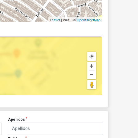
Leaflet
| Wasi - ©
OpenStreetMap
*
Apellidos
*