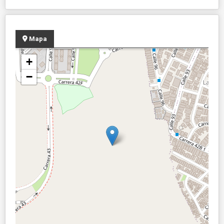
Mapa
+
−