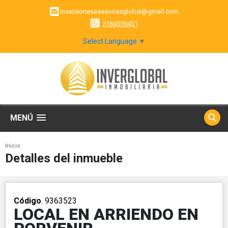
inversionesasesoriasglobal@gmail.com
3184559431
Select Language
▼
MENÚ
Inicio
Detalles del inmueble
Código
. 9363523
LOCAL EN ARRIENDO EN