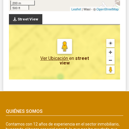
200 m
500 ft
Leaflet
| Wasi - ©
OpenStreetMap
Street View
Ver Ubicación
en
street
view
QUIÉNES SOMOS
Contamos con 12 años de experiencia en el sector inmobiliario,