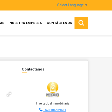
Select Language
▼
AR
NUESTRA EMPRESA
CONTÁCTENOS
Contáctanos
Inverglobal Inmobiliaria
+573184559431