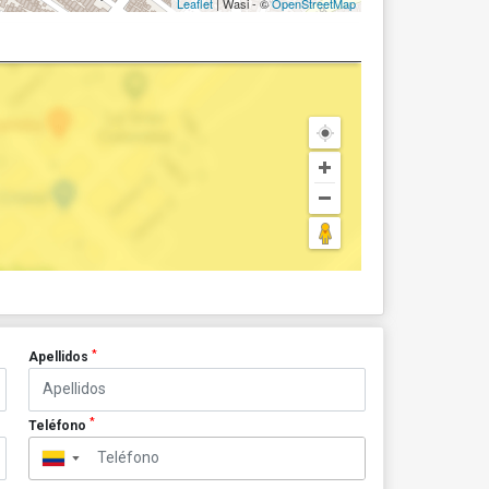
Leaflet
| Wasi - ©
OpenStreetMap
*
Apellidos
*
Teléfono
▼