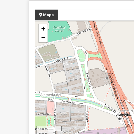
Mapa
+
−
200 m
500 ft