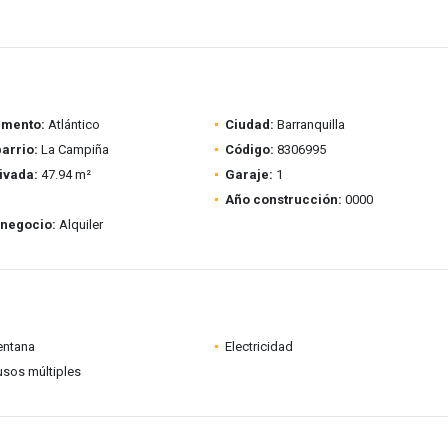
amento:
Atlántico
Ciudad:
Barranquilla
barrio:
La Campiña
Código:
8306995
ivada:
47.94 m²
Garaje:
1
Año construcción:
0000
 negocio:
Alquiler
entana
Electricidad
usos múltiples