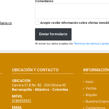
Comentarios
Acepto recibir información sobre ofertas inmobil
iaria.co
Enviar formulario
Al enviar tus datos aceptas los
Términos de servicio y priva
UBICACIÓN Y CONTACTO
INFORMACIÓ
UBICACIÓN
Inicio
Carrera 51 B No. 82 - 254 Oficina 45
Ventas
Barranquilla - Atlántico - Colombia
Alquiler
MÓVIL
3184559431
Nuestra Empre
EMAIL
Contáctenos