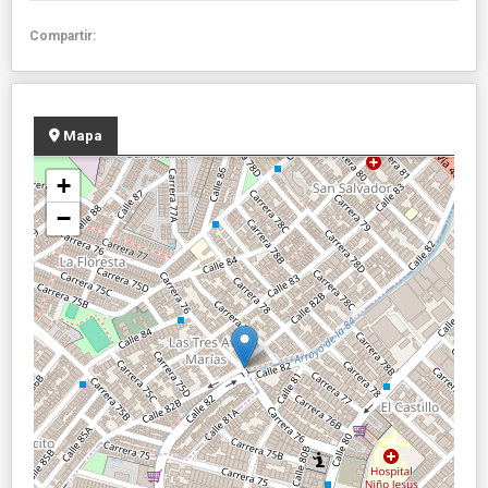
Compartir:
Mapa
+
−