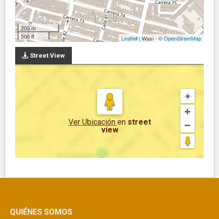
200 m
500 ft
Leaflet
| Wasi - ©
OpenStreetMap
Street View
Ver Ubicación
en
street
view
QUIÉNES SOMOS