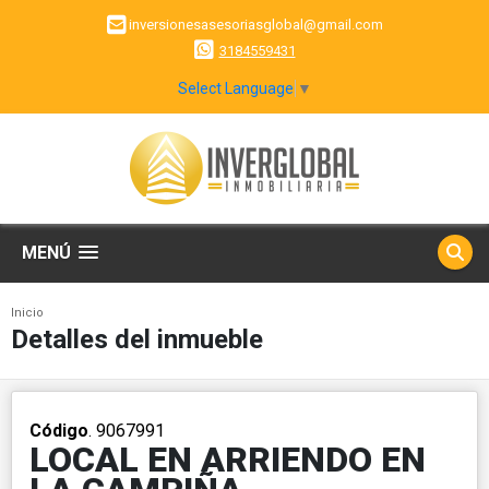
inversionesasesoriasglobal@gmail.com
3184559431
Select Language
▼
MENÚ
Inicio
Detalles del inmueble
Código
. 9067991
LOCAL EN ARRIENDO EN