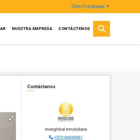
Select Language
▼
AR
NUESTRA EMPRESA
CONTÁCTENOS
Contáctanos
Inverglobal Inmobiliaria
+573184559431