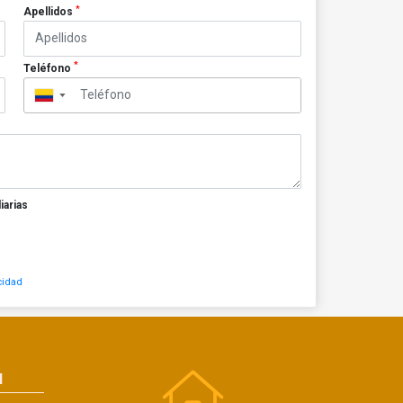
*
Apellidos
*
Teléfono
▼
iarias
cidad
N