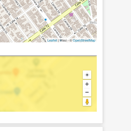
Leaflet
| Wasi - ©
OpenStreetMap