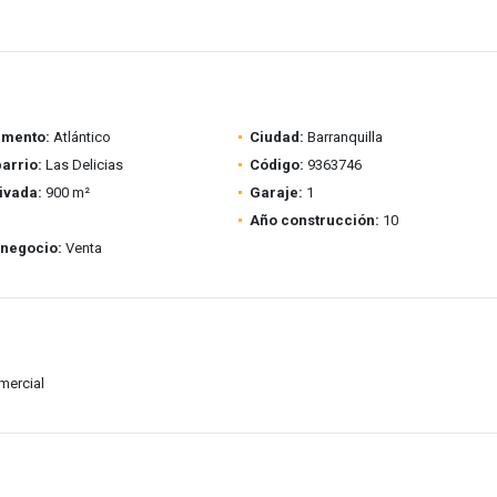
amento:
Atlántico
Ciudad:
Barranquilla
barrio:
Las Delicias
Código:
9363746
ivada:
900 m²
Garaje:
1
Año construcción:
10
 negocio:
Venta
mercial