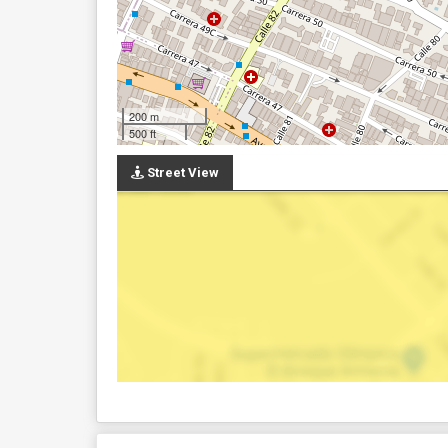
200 m
500 ft
Street View