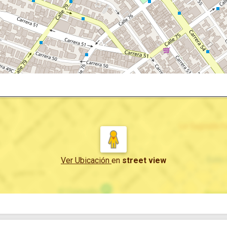
Ver Ubicación
en
street view