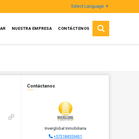
Select Language
▼
AR
NUESTRA EMPRESA
CONTÁCTENOS
Contáctanos
Inverglobal Inmobiliaria
+573184559431