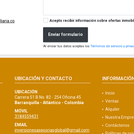
Acepto recibir información sobre ofertas inmobil
iaria.co
Enviar formulario
Al enviar tus datos aceptas los
Términos de servicio y priva
UBICACIÓN Y CONTACTO
INFORMACIÓ
UBICACIÓN
Inicio
Carrera 51 B No. 82 - 254 Oficina 45
Ventas
Barranquilla - Atlántico - Colombia
Alquiler
MÓVIL
3184559431
Nuestra Empre
EMAIL
Contáctenos
inversionesasesoriasglobal@gmail.com
Políticas de pr