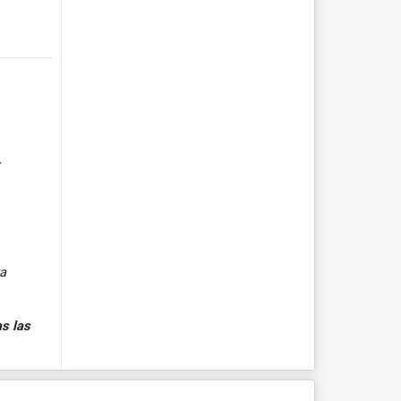
ya
s las