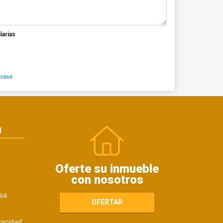
iarias
cidad
N
Oferte su inmueble
con nosotros
sa
OFERTAR
ivacidad