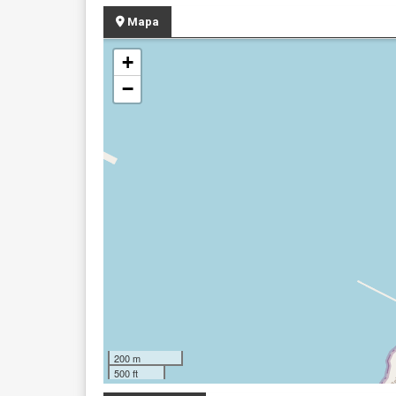
Mapa
+
−
200 m
500 ft