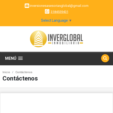
inversionesasesoriasglobal@gmail.com
3184559431
Select Language
▼
MENÚ
Inicio
Contáctenos
Contáctenos