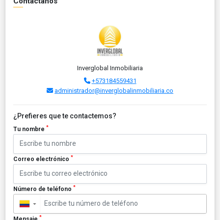
Contáctanos
Inverglobal Inmobiliaria
+573184559431
administrador@inverglobalinmobiliaria.co
¿Prefieres que te contactemos?
*
Tu nombre
*
Correo electrónico
*
Número de teléfono
▼
*
Mensaje