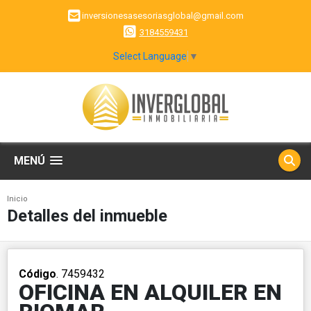
inversionesasesoriasglobal@gmail.com
3184559431
Select Language
▼
MENÚ
Inicio
Detalles del inmueble
Código
. 7459432
OFICINA EN ALQUILER EN