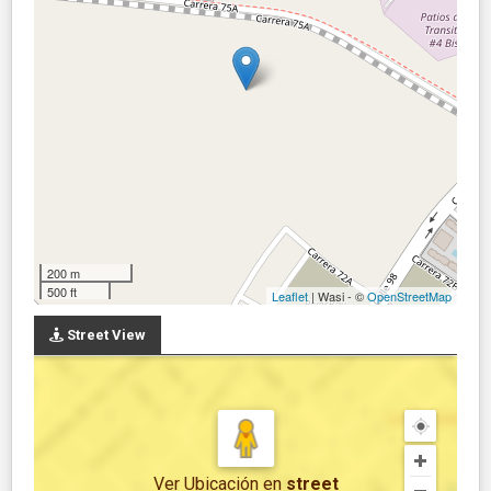
200 m
500 ft
Leaflet
| Wasi - ©
OpenStreetMap
Street View
Ver Ubicación
en
street