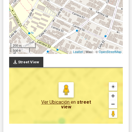
200 m
500 ft
Leaflet
| Wasi - ©
OpenStreetMap
Street View
Ver Ubicación
en
street
view