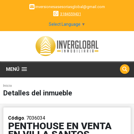
inversionesasesoriasglobal@gmail.com
3184559431
Select Language
▼
MENÚ
Inicio
Detalles del inmueble
Código
. 7036034
PENTHOUSE EN VENTA