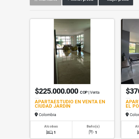
$225.000.000
$37
COP
| Venta
APARTAESTUDIO EN VENTA EN
APAR
CIUDAD JARDIN
EL P
Colombia
Colo
Alcobas
Baño(s)
A
1
1