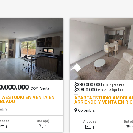
$380.000.000
0.000.000
COP | Venta
COP
| Venta
$3.800.000
COP | Alquiler
TAESTUDIO EN VENTA EN
APARTAESTUDIO AMOBLA
OBLADO
ARRIENDO Y VENTA EN RI
mbia
Colombia
lcobas
Baño(s)
Alcobas
Baño(
1
1
1