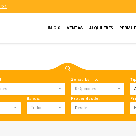
9431
INICIO
VENTAS
ALQUILERES
PERMUT
d:
Zona / barrio:
Ti
ones
0 Opciones
Baños:
Precio desde:
Pr
Todos