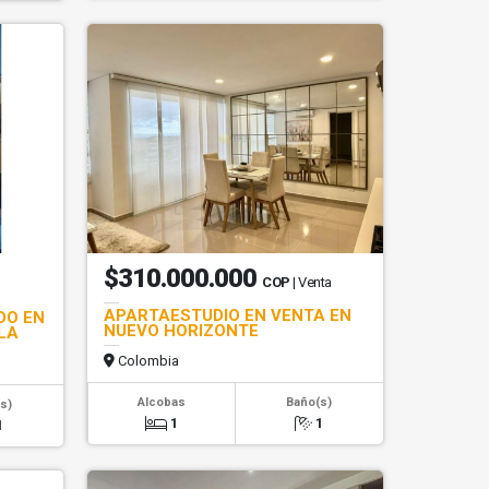
$310.000.000
COP
| Venta
APARTAESTUDIO EN VENTA EN
DO EN
NUEVO HORIZONTE
LA
Colombia
Alcobas
Baño(s)
s)
1
1
1