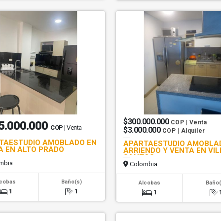
$300.000.000
5.000.000
COP | Venta
COP
| Venta
$3.000.000
COP | Alquiler
TAESTUDIO AMOBLADO EN
APARTAESTUDIO AMOBLA
A EN ALTO PRADO
ARRIENDO Y VENTA EN VIL
SANTOS
mbia
Colombia
lcobas
Baño(s)
Alcobas
Baño(
1
1
1