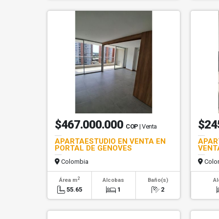
$467.000.000
$24
COP
| Venta
APARTAESTUDIO EN VENTA EN
APAR
PORTAL DE GENOVES
VENT
Colombia
Colo
2
Área m
Alcobas
Baño(s)
A
55.65
1
2