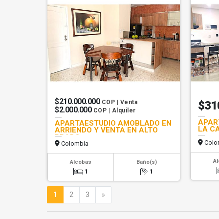
$210.000.000
COP | Venta
$31
$2.000.000
COP | Alquiler
APAR
APARTAESTUDIO AMOBLADO EN
LA C
ARRIENDO Y VENTA EN ALTO
PRADO
Colo
Colombia
A
Alcobas
Baño(s)
1
1
Siguiente
1
2
3
»