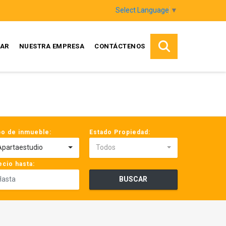
Select Language
▼
AR
NUESTRA EMPRESA
CONTÁCTENOS
po de inmueble:
Estado Propiedad:
Apartaestudio
Todos
ecio hasta:
BUSCAR