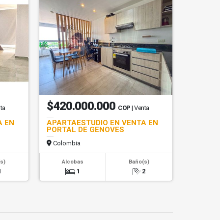
$420.000.000
nta
COP
| Venta
A EN
APARTAESTUDIO EN VENTA EN
PORTAL DE GENOVES
Colombia
s)
Alcobas
Baño(s)
1
1
2