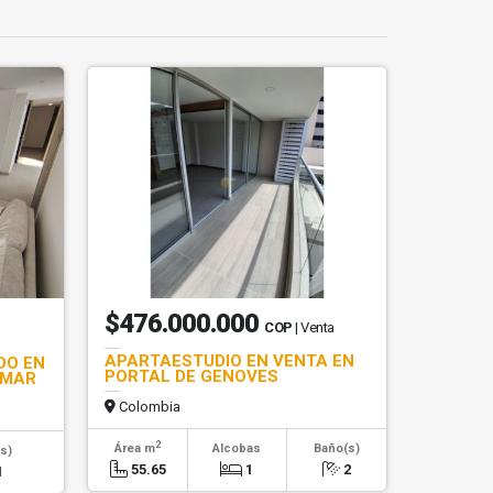
$476.000.000
COP
| Venta
APARTAESTUDIO EN VENTA EN
DO EN
PORTAL DE GENOVES
OMAR
Colombia
2
Área m
Alcobas
Baño(s)
s)
55.65
1
2
1