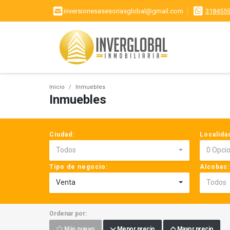
inversionesasesoriasglobal@gmail.com
318455
Inicio
Inmuebles
Inmuebles
Ciudad:
Localida
Todos
0 Opci
Tipo de negocio:
Alcobas:
Venta
Todos
Ordenar por:
Más nuevo
Menor precio
Mayor precio