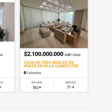
$2.100.000.000
nta
COP
| Venta
CASA DE TRES NIVELES EN
VENTA EN VILLA CAMPESTRE
Colombia
s)
Alcobas
Baño(s)
4
4
4