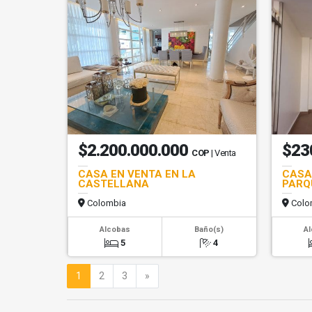
$2.200.000.000
$23
COP
| Venta
CASA EN VENTA EN LA
CASA
CASTELLANA
PARQ
Colombia
Colo
Alcobas
Baño(s)
A
5
4
Siguiente
1
2
3
»