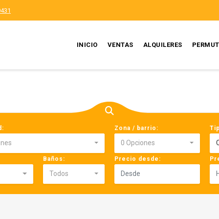
9431
INICIO
VENTAS
ALQUILERES
PERMUT
d:
Zona / barrio:
Ti
ones
0 Opciones
Baños:
Precio desde:
Pr
Todos