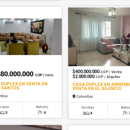
$400.000.000
480.000.000
COP | Venta
COP
| Venta
$2.000.000
COP | Alquiler
 DUPLEX EN VENTA EN
CASA DÚPLEX EN ARRIEND
A SANTOS
VENTA EN EL SILENCIO
mbia
Colombia
lcobas
Baño(s)
Alcobas
Baño(
3
4
4