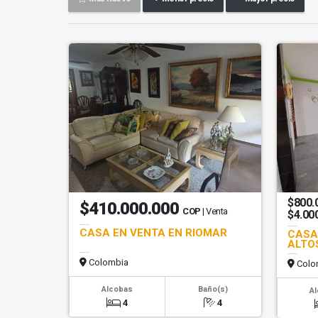
$800.
$410.000.000
COP
| Venta
$4.00
CASA EN VENTA EN RIOMAR
CASA
ALTO
Colombia
Colo
Alcobas
Baño(s)
A
4
4