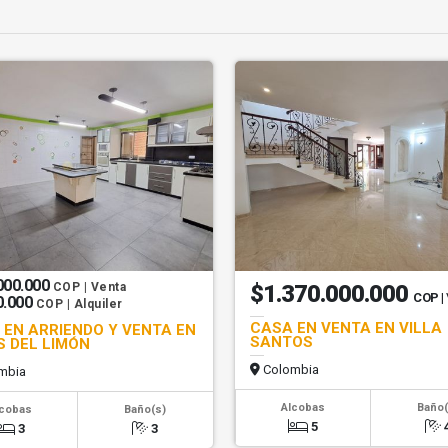
000.000
COP | Venta
$1.370.000.000
COP
|
0.000
COP | Alquiler
CASA EN VENTA EN VILLA
 EN ARRIENDO Y VENTA EN
SANTOS
S DEL LIMÓN
Colombia
mbia
Alcobas
Baño(
lcobas
Baño(s)
5
3
3