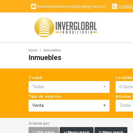
inversionesasesoriasglobal@gmail.com
318455
Inicio
Inmuebles
Inmuebles
Ciudad:
Localida
Todos
0 Opci
Tipo de negocio:
Alcobas:
Venta
Todos
Ordenar por:
Más nuevo
Menor precio
Mayor precio