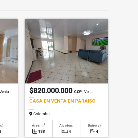
$820.000.000
 Venta
COP
| Venta
CASA EN VENTA EN PARAISO
Colombia
2
s)
Área m
Alcobas
Baño(s)
4
138
4
4