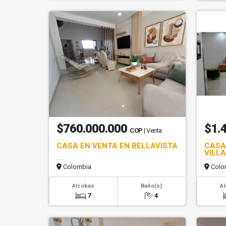
$760.000.000
$1.
COP
| Venta
CASA EN VENTA EN BELLAVISTA
CASA
VILL
Colombia
Colo
Alcobas
Baño(s)
A
7
4