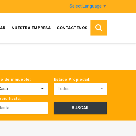
Select Language
▼
AR
NUESTRA EMPRESA
CONTÁCTENOS
po de inmueble:
Estado Propiedad:
Casa
Todos
ecio hasta:
BUSCAR