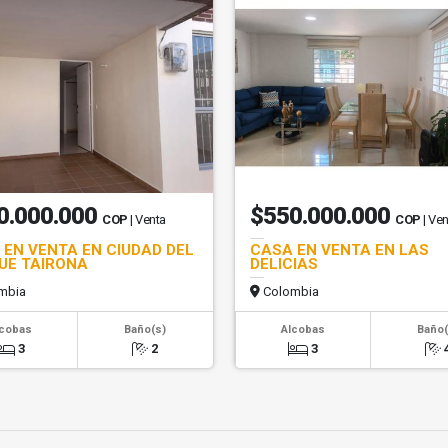
0.000.000
$550.000.000
COP
| Venta
COP
| Ve
 EN VENTA EN CIUDAD DEL
CASA EN VENTA EN LAS
UE TAIRONA
DELICIAS
mbia
Colombia
lcobas
Baño(s)
Alcobas
Baño(
3
2
3