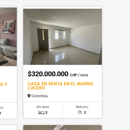
$320.000.000
COP
| Venta
CASA EN VENTA EN EL BARRIO
O Y
LUCERO
Colombia
Alcobas
Baño(s)
s)
3
2
3