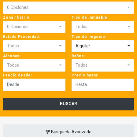
0 Opciones
Zona / barrio:
Tipo de inmueble:
0 Opciones
Todos
Estado Propiedad:
Tipo de negocio:
Todos
Alquiler
Alcobas:
Baños:
Todos
Todos
Precio desde:
Precio hasta:
BUSCAR
Búsqueda Avanzada