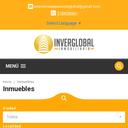
inversionesasesoriasglobal@gmail.com
3184559431
Select Language
▼
MENÚ
Inicio
Inmuebles
Inmuebles
Ciudad:
Todos
Localidad: