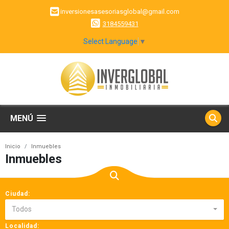
inversionesasesoriasglobal@gmail.com
3184559431
Select Language
▼
MENÚ
Inicio
Inmuebles
Inmuebles
Ciudad:
Todos
Localidad: