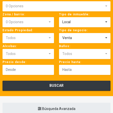
0 Opciones
Zona / barrio:
Tipo de inmueble:
0 Opciones
Local
Estado Propiedad:
Tipo de negocio:
Todos
Venta
Alcobas:
Baños:
Todos
Todos
Precio desde:
Precio hasta:
BUSCAR
Búsqueda Avanzada