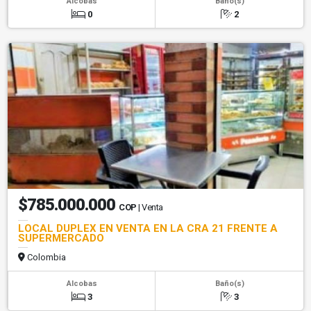
Alcobas
Baño(s)
0
2
$785.000.000
COP
| Venta
LOCAL DUPLEX EN VENTA EN LA CRA 21 FRENTE A
SUPERMERCADO
Colombia
Alcobas
Baño(s)
3
3