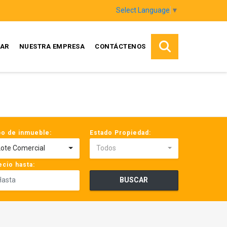
Select Language
▼
AR
NUESTRA EMPRESA
CONTÁCTENOS
po de inmueble:
Estado Propiedad:
Lote Comercial
Todos
ecio hasta:
BUSCAR