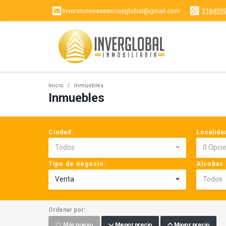
inversionesasesoriasglobal@gmail.com
318455
Inicio
Inmuebles
Inmuebles
Ciudad:
Localida
Todos
0 Opci
Tipo de negocio:
Alcobas:
Venta
Todos
Ordenar por:
Más nuevo
Menor precio
Mayor precio