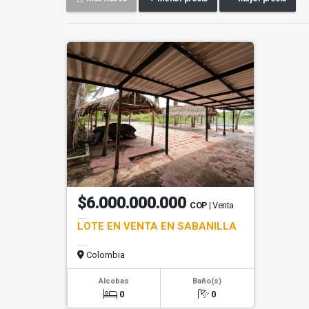
$6.000.000.000
COP
| Venta
LOTE EN VENTA EN SABANILLA
Colombia
Alcobas
Baño(s)
0
0