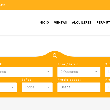
9431
INICIO
VENTAS
ALQUILERES
PERMUT
d:
Zona / barrio:
Ti
ones
0 Opciones
Baños:
Precio desde:
Pr
Todos