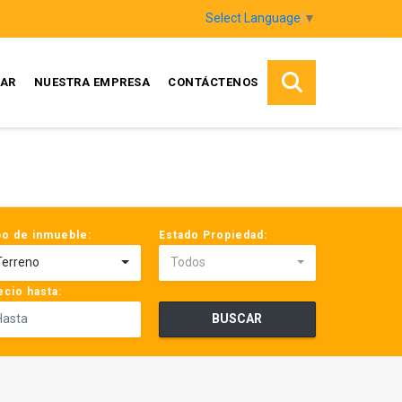
Select Language
▼
AR
NUESTRA EMPRESA
CONTÁCTENOS
po de inmueble:
Estado Propiedad:
Terreno
Todos
ecio hasta:
BUSCAR