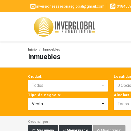
inversionesasesoriasglobal@gmail.com
318455
Inicio
Inmuebles
Inmuebles
Ciudad:
Localida
Todos
0 Opci
Tipo de negocio:
Alcobas:
Venta
Todos
Ordenar por:
Más nuevo
Menor precio
Mayor precio