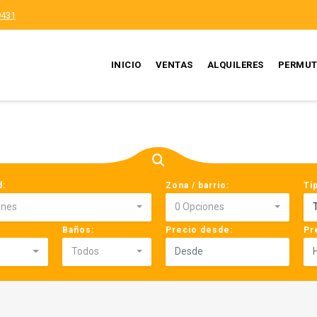
9431
INICIO
VENTAS
ALQUILERES
PERMUT
d:
Zona / barrio:
Ti
ones
0 Opciones
Baños:
Precio desde:
Pr
Todos