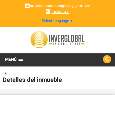
inversionesasesoriasglobal@gmail.com
3184559431
Select Language
▼
MENÚ
Inicio
Detalles del inmueble