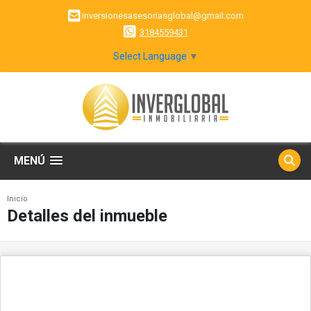
inversionesasesoriasglobal@gmail.com
3184559431
Select Language
▼
MENÚ
Inicio
Detalles del inmueble