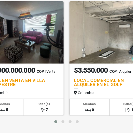
000.000.000
$3.550.000
COP
| Venta
COP
| Alquiler
 EN VENTA EN VILLA
LOCAL COMERCIAL EN
PESTRE
ALQUILER EN EL GOLF
mbia
Colombia
lcobas
Baño(s)
Alcobas
Baño(
5
7
0