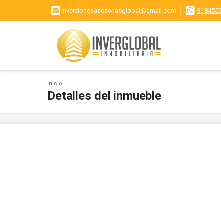
inversionesasesoriasglobal@gmail.com
318455
Inicio
Detalles del inmueble