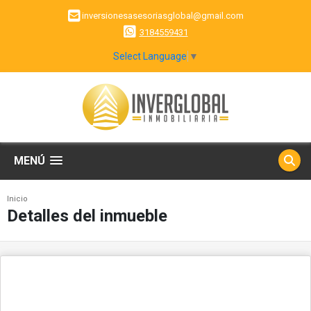
inversionesasesoriasglobal@gmail.com
3184559431
Select Language
▼
MENÚ
Inicio
Detalles del inmueble