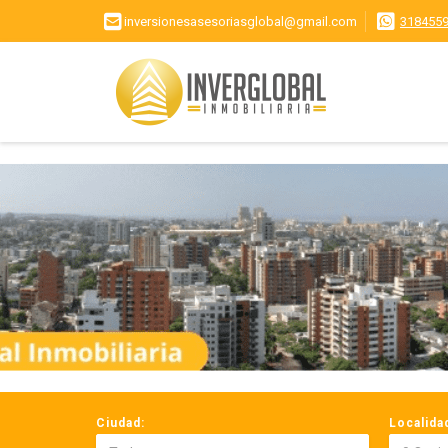
inversionesasesoriasglobal@gmail.com
318455
Ciudad:
Localida