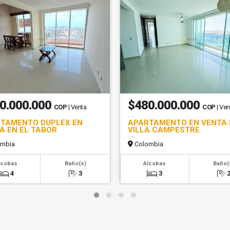
0.000.000
$480.000.000
COP
| Venta
COP
| Ven
TAMENTO DUPLEX EN
APARTAMENTO EN VENTA 
A EN EL TABOR
VILLA CAMPESTRE
mbia
Colombia
lcobas
Baño(s)
Alcobas
Baño(
4
3
3