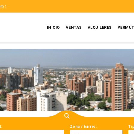
9431
INICIO
VENTAS
ALQUILERES
PERMUT
d:
Zona / barrio:
Ti