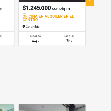
$1.245.000
$6.00
ta
COP
| Alquiler
OFICINA EN ALQUILER EN EL
BODEGA 
CENTRO
ALQUILE
Colombia
Colombi
s)
Alcobas
Baño(s)
Alcob
1
0
0
0