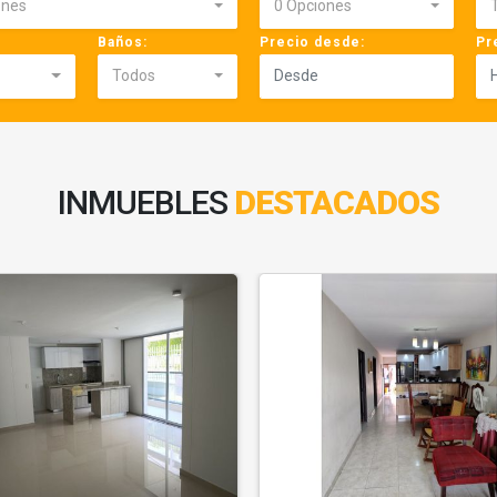
ones
0 Opciones
Baños:
Precio desde:
Pr
Todos
INMUEBLES
DESTACADOS