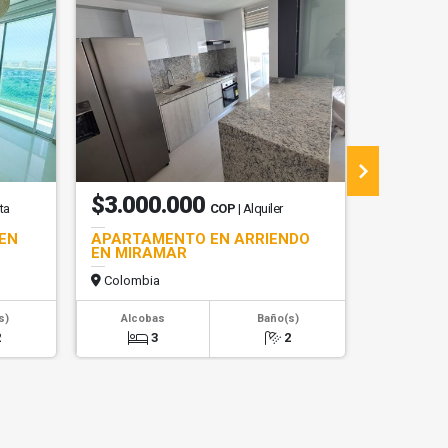
$580.000
$3.000.000
ta
COP
| Alquiler
$4.000.0
EN
APARTAMENTO EN ARRIENDO
APARTA
EN MIRAMAR
AMOBLAD
VENTA E
Colombia
Colombi
s)
Alcobas
Baño(s)
Alcob
2
3
2
3