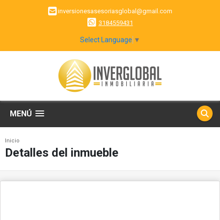
inversionesasesoriasglobal@gmail.com
3184559431
Select Language
▼
MENÚ
Inicio
Detalles del inmueble