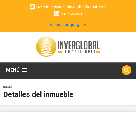
inversionesasesoriasglobal@gmail.com
3184559431
Select Language
▼
MENÚ
Inicio
Detalles del inmueble