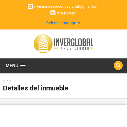
inversionesasesoriasglobal@gmail.com
3184559431
Select Language
▼
MENÚ
Inicio
Detalles del inmueble