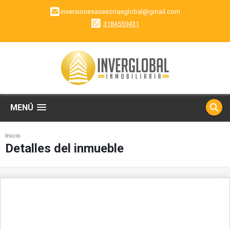
inversionesasesoriasglobal@gmail.com
3184559431
MENÚ
Inicio
Detalles del inmueble