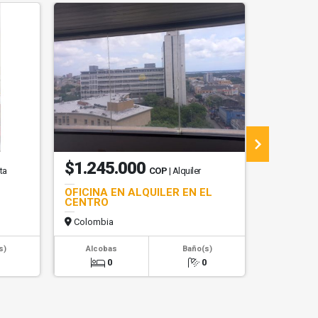
$1.245.000
$6.00
ta
COP
| Alquiler
OFICINA EN ALQUILER EN EL
BODEGA 
CENTRO
ALQUILE
Colombia
Colombi
s)
Alcobas
Baño(s)
Alcob
1
0
0
0