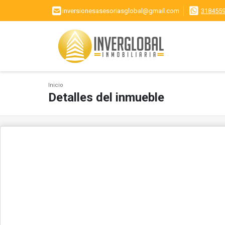
inversionesasesoriasglobal@gmail.com
318455
Inicio
Detalles del inmueble