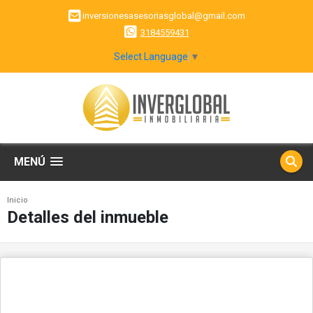
inversionesasesoriasglobal@gmail.com
3184559431
Select Language
▼
MENÚ
Inicio
Detalles del inmueble